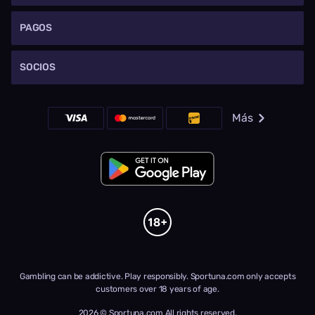
PAGOS
SOCIOS
Más
Gambling can be addictive. Play responsibly. Sportuna.com only accepts
customers over 18 years of age.
2026 © Sportuna.com All rights reserved.