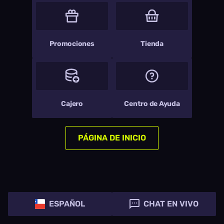
Promociones
Tienda
Cajero
Centro de Ayuda
PÁGINA DE INICIO
ESPAÑOL
CHAT EN VIVO