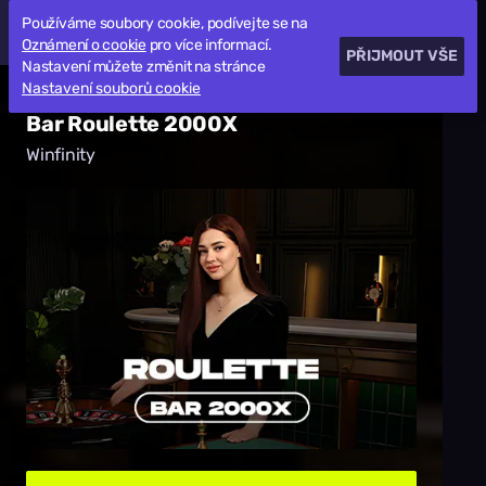
Používáme soubory cookie, podívejte se na
Oznámení o cookie
pro více informací.
PŘIJMOUT VŠE
Nastavení můžete změnit na stránce
Nastavení souborů cookie
Bar Roulette 2000X
Winfinity