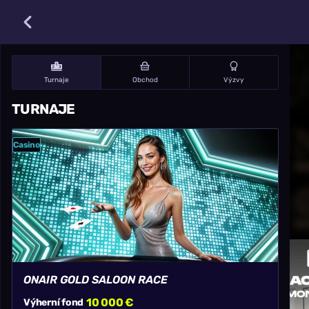
Turnaje
Obchod
Výzvy
TURNAJE
Casino
ONAIR GOLD SALOON RACE
10 000 €
Výherní fond