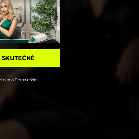
A SKUTEČNÉ
el nemá Demo režim.