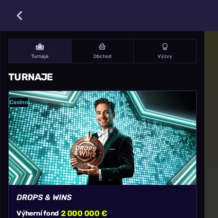
Turnaje
Obchod
Výzvy
TURNAJE
Casino
DROPS & WINS
2 000 000 €
Výherní fond