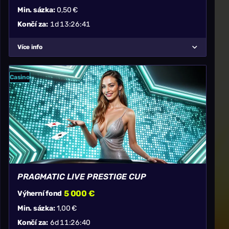
Min. sázka:
0,50 €
Končí za:
1d 13:26:41
Více info
Casino
PRAGMATIC LIVE PRESTIGE CUP
5 000 €
Výherní fond
Min. sázka:
1,00 €
Končí za:
6d 11:26:40