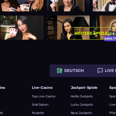
WEITERE SPIELE
4 
5,00 € - 
DEUTSCH
LIVE
ino
Live-Casino
Jackpot-Spiele
Spo
Top-Live-Casino
Heiße Jackpots
Spor
Gold Saloon
Lucky Jackpots
Live
ebt
Roulette
Neue Jackpots
Pfer