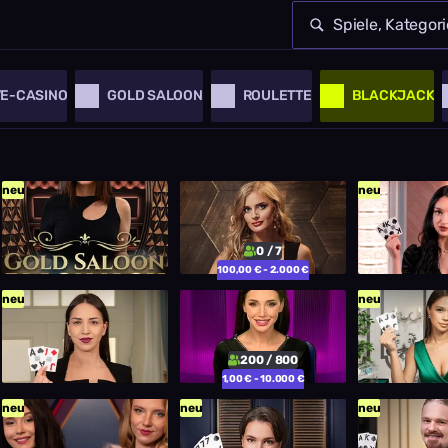
Spiele, Kategor
VE-CASINO
GOLD SALOON
ROULETTE
BLACKJACK
neu
neu
0 / 7
100,00 € - 2.000 €
neu
neu
200 / 800
1,00 € - 10.000 €
neu
neu
neu