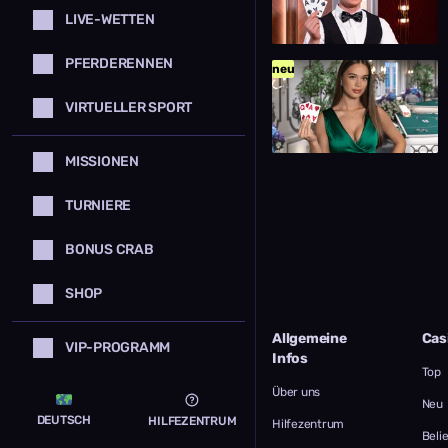
LIVE-WETTEN
PFERDERENNEN
neu
VIRTUELLER SPORT
MISSIONEN
TURNIERE
BONUS CRAB
SHOP
Allgemeine
Cas
VIP-PROGRAMM
Infos
Top
Über uns
Neu
DEUTSCH
HILFEZENTRUM
Hilfezentrum
Beli