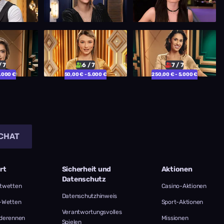
/ 7
6 / 7
7 / 7
1.000 €
50,00 € - 5.000 €
250,00 € - 5.000 €
 CHAT
rt
Sicherheit und
Aktionen
Datenschutz
twetten
Casino-Aktionen
Datenschutzhinweis
-Wetten
Sport-Aktionen
Verantwortungsvolles
derennen
Missionen
Spielen