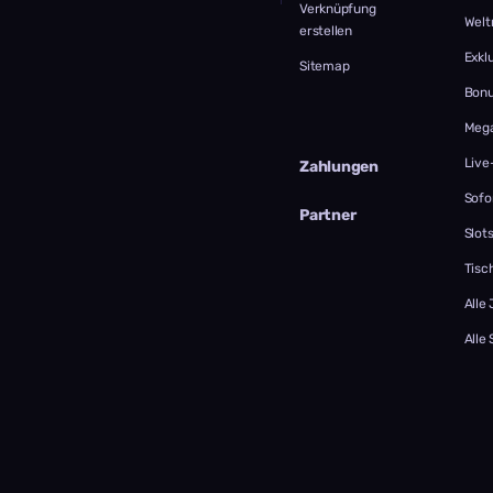
Verknüpfung
Welt
erstellen
Exkl
Sitemap
Bonu
Meg
Live
Zahlungen
Sofo
Partner
Slot
Tisc
Alle
Alle 