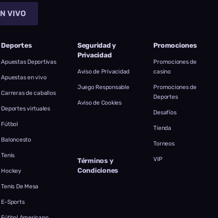
N VIVO
Deportes
Seguridad y
Promociones
Privacidad
Apuestas Deportivas
Promociones de
Aviso de Privacidad
casino
Apuestas en vivo
Juego Responsable
Promociones de
Carreras de caballos
Deportes
Aviso de Cookies
Deportes virtuales
Desafíos
Fútbol
Tienda
Baloncesto
Torneos
Tenis
VIP
Términos y
Condiciones
Hockey
Tenis De Mesa
E-Sports
Fútbol Americano