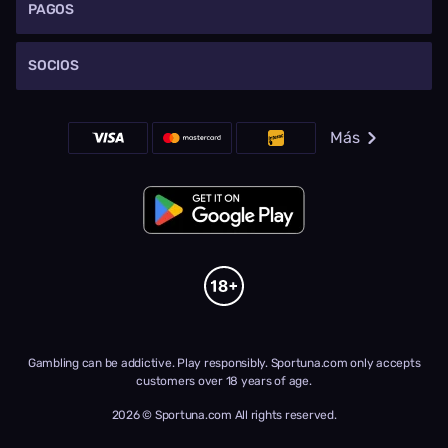
PAGOS
SOCIOS
Más
Gambling can be addictive. Play responsibly. Sportuna.com only accepts
customers over 18 years of age.
2026 © Sportuna.com All rights reserved.