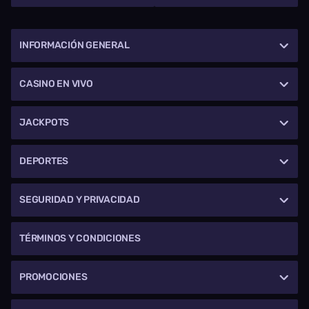
INFORMACIÓN GENERAL
CASINO EN VIVO
JACKPOTS
DEPORTES
SEGURIDAD Y PRIVACIDAD
TÉRMINOS Y CONDICIONES
PROMOCIONES