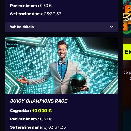
Pari minimum :
0,50 €
Se termine dans:
03:37:33
Voir les détails
Casino
JOUER E
Malheureusement, ce j
JUICY CHAMPIONS RACE
10 000 €
Cagnotte :
Pari minimum :
0,50 €
Se termine dans:
6j 03:37:33