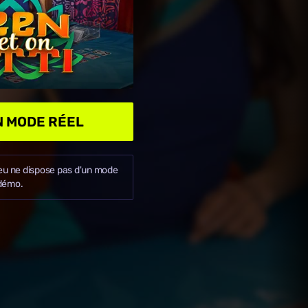
N MODE RÉEL
eu ne dispose pas d'un mode
démo.