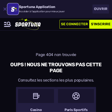
Sportuna Application
OUVRIR
Accéder à l'application pour mieux jouer
SE CONNECTER
S'INSCRIRE
Page 404 non trouvée
OUPS ! NOUS NE TROUVONS PAS CETTE
PAGE
Consultez les sections les plus populaires.
Casino
Paris Sportifs