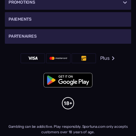
PROMOTIONS
PAIEMENTS
PARTENAIRES
Plus
Gambling can be addictive. Play responsibly. Sportuna.com only accepts
customers over 18 years of age.