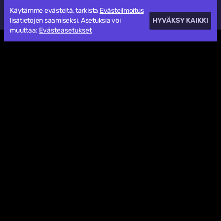
Käytämme evästeitä, tarkista
Evästeilmoitus
lisätietojen saamiseksi. Asetuksia voi
HYVÄKSY KAIKKI
muuttaa:
Evästeasetukset