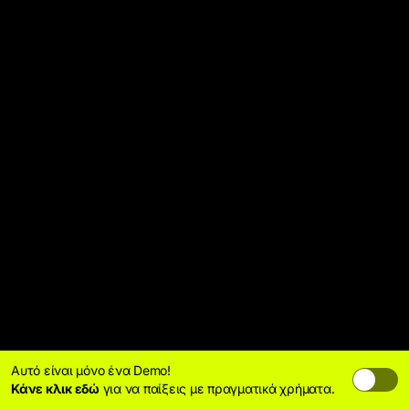
Αυτό είναι μόνο ένα Demo!
Κάνε κλικ εδώ
για να παίξεις με πραγματικά χρήματα.