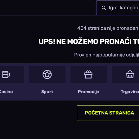
Igre, kategori
404 stranica nije pronađen
UPS! NE MOŽEMO PRONAĆI T
Provjeri najpopularnije odjelj
Casino
Sport
Promocije
Trgovin
POČETNA STRANICA