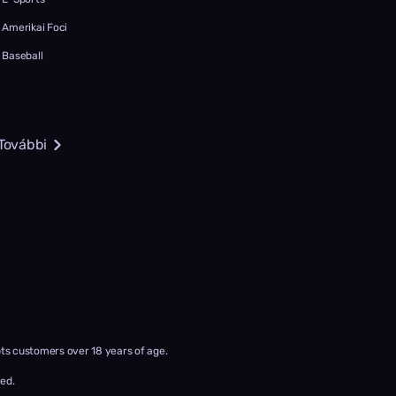
Amerikai Foci
Baseball
További
ts customers over 18 years of age.
ed.