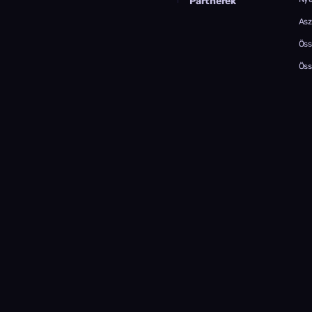
Partnerek
Asz
Öss
Öss