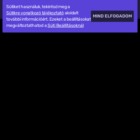
Sütiket használuk, tekintsd meg a
Sütikre vonatkozó tájékoztató
aloldalt
MIND ELFOGADOM
további információért. Ezeket a beállításokat
megváltoztathatod a
Süti Beállításoknál