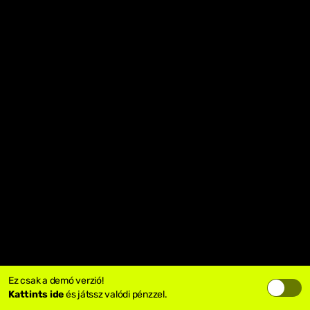
Ez csak a demó verzió!
Kattints ide
és játssz valódi pénzzel.