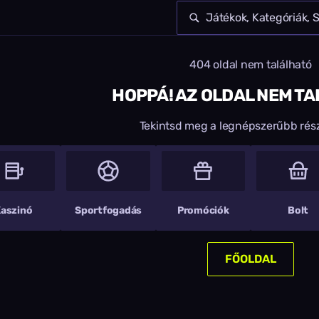
Játékok, Kategóriák, 
404 oldal nem található
HOPPÁ! AZ OLDAL NEM T
Tekintsd meg a legnépszerűbb rész
aszinó
Sportfogadás
Promóciók
Bolt
FŐOLDAL