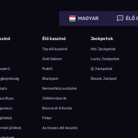
MAGYAR
ÉLŐ 
szinó
Élő kaszinó
Jackpotok
Top élő kaszinó
Hot Jackpotok
Gold Saloon
Lucky Jackpotok
szerű
Rulett
Új Jackpotok
ágbajnokság
Blackjack
Összes Jackpot
luzív
Nemzetközi asztalok
us Buys
Játékműsorok
gaways
Baccarat & Kocka
 játékok
Póker
nnali játékok
Az összes élő kaszinó
erőgépek