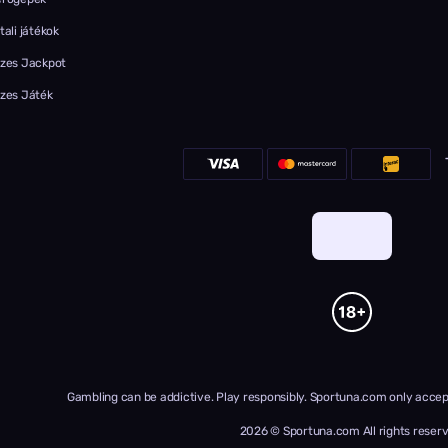
tali játékok
zes Jackpot
zes Játék
Gambling can be addictive. Play responsibly. Sportuna.com only accep
2026 © Sportuna.com All rights reserv