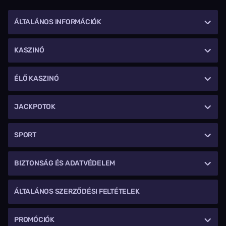
ÁLTALÁNOS INFORMÁCIÓK
KASZINÓ
ÉLŐ KASZINÓ
JACKPOTOK
SPORT
BIZTONSÁG ÉS ADATVÉDELEM
ÁLTALÁNOS SZERZŐDÉSI FELTÉTELEK
PROMÓCIÓK