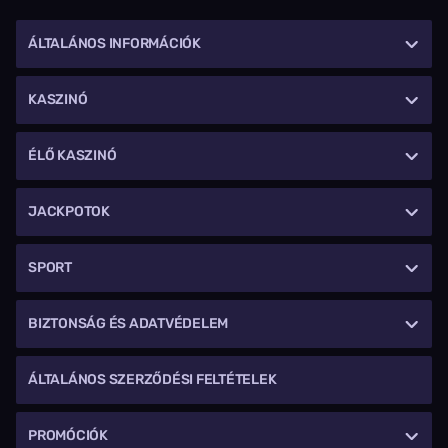
ÁLTALÁNOS INFORMÁCIÓK
KASZINÓ
ÉLŐ KASZINÓ
JACKPOTOK
SPORT
BIZTONSÁG ÉS ADATVÉDELEM
ÁLTALÁNOS SZERZŐDÉSI FELTÉTELEK
PROMÓCIÓK