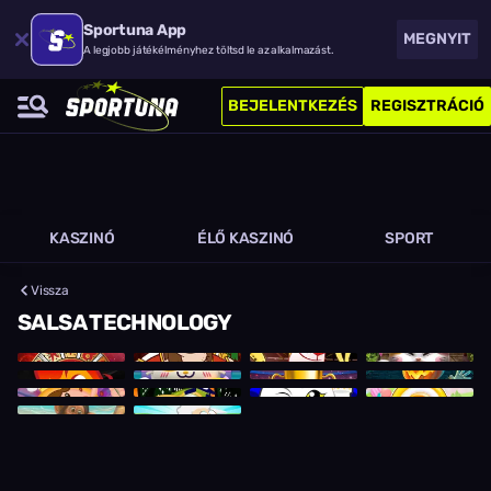
Sportuna App
MEGNYIT
A legjobb játékélményhez töltsd le az alkalmazást.
BEJELENTKEZÉS
REGISZTRÁCIÓ
KASZINÓ
ÉLŐ KASZINÓ
SPORT
Vissza
SALSA TECHNOLOGY