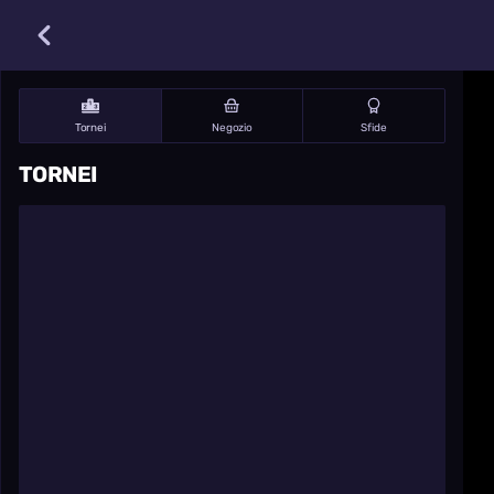
Tornei
Negozio
Sfide
TORNEI