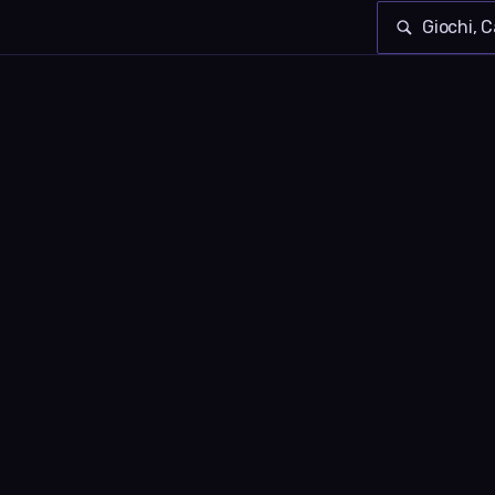
Giochi, C