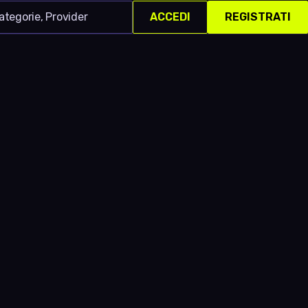
ategorie, Provider
ACCEDI
REGISTRATI