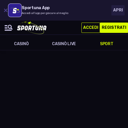
Sportuna App
APRI
Accedi all'app per giocare al meglio
ACCEDI
REGISTRATI
CASINÒ
CASINÒ LIVE
SPORT