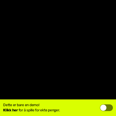
Dette er bare en demo!
Klikk her
for å spille for ekte penger.