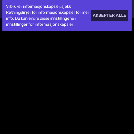
Vi bruker informasjonskapsler, sjekk
Retningslinjer for informasjonskapsler
for mer
AKSEPTER ALLE
info. Du kan endre disse innstillingene i
innstillinger for informasjonskapsler