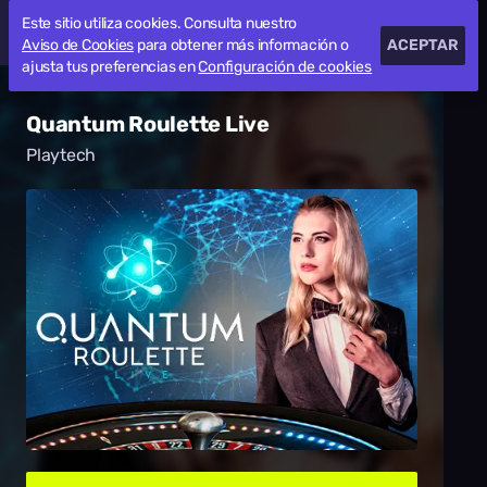
Este sitio utiliza cookies. Consulta nuestro
Aviso de Cookies
para obtener más información o
ACEPTAR
ajusta tus preferencias en
Configuración de cookies
Quantum Roulette Live
Playtech