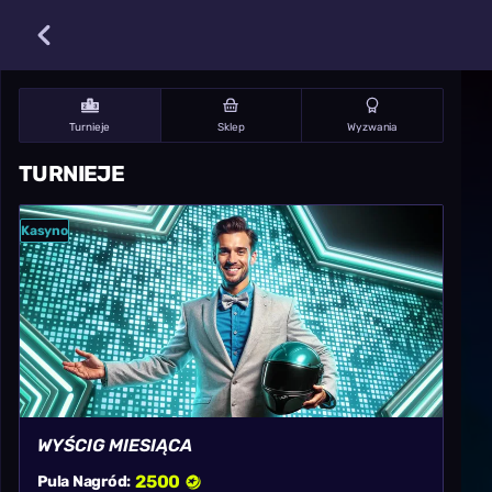
Turnieje
Sklep
Wyzwania
TURNIEJE
Kasyno
WYŚCIG MIESIĄCA
2500
Pula Nagród: