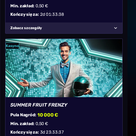
Min. zakład:
0,50 €
Kończy się za:
2d 01:33:38
Zobacz szczegóły
Kasyno
SUMMER FRUIT FRENZY
10 000 €
Pula Nagród:
Min. zakład:
0,50 €
Kończy się za:
3d 23:33:37