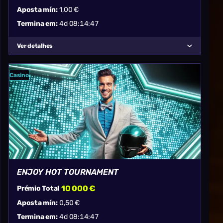
Aposta mín:
1,00 €
Termina em:
4d 08:14:47
Ver detalhes
Casino
ENJOY HOT TOURNAMENT
10 000 €
Prémio Total
Aposta mín:
0,50 €
Termina em:
4d 08:14:47