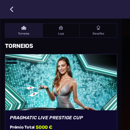
Torneios
Loja
Desafios
TORNEIOS
Casino
PRAGMATIC LIVE PRESTIGE CUP
5000 €
Prémio Total