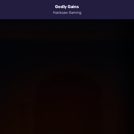
Godly Gains
Hacksaw Gaming