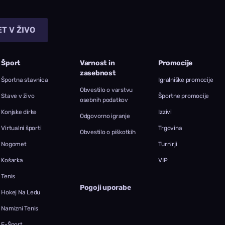
T V ŽIVO
Šport
Varnost in
Promocije
zasebnost
Športna stavnica
Igralniške promocije
Obvestilo o varstvu
Stave v živo
Športne promocije
osebnih podatkov
Konjske dirke
Izzivi
Odgovorno igranje
Virtualni športi
Trgovina
Obvestilo o piškotkih
Nogomet
Turnirji
Košarka
VIP
Tenis
Pogoji uporabe
Hokej Na Ledu
Namizni Tenis
E-Šport