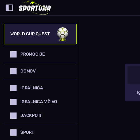
WORLD CUP QUEST
PROMOCIJE
DOMOV
IGRALNICA
I
IGRALNICA V ŽIVO
JACKPOTI
ŠPORT