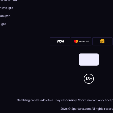
izne igre
 jackpoti
 igre
Gambling can be addictive. Play responsibly. Sportuna.com only accep
2026 © Sportuna.com All rights reserv