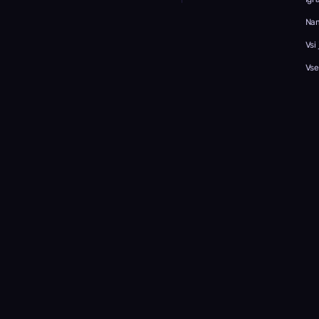
Nam
Vsi
Vse