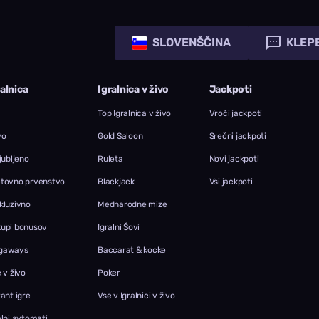
SLOVENŠČINA
KLEPE
ralnica
Igralnica v živo
Jackpoti
Top Igralnica v živo
Vroči jackpoti
vo
Gold Saloon
Srečni jackpoti
ljubljeno
Ruleta
Novi jackpoti
tovno prvenstvo
Blackjack
Vsi jackpoti
kluzivno
Mednarodne mize
upi bonusov
Igralni Šovi
gaways
Baccarat & kocke
e v živo
Poker
tant igre
Vse v Igralnici v živo
alni avtomati