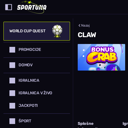
Nazaj
WORLD CUP QUEST
CLAW
PROMOCIJE
DOMOV
IGRALNICA
IGRALNICA V ŽIVO
JACKPOTI
ŠPORT
Splošne
Ig