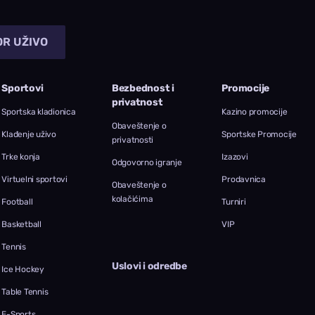
R UŽIVO
Sportovi
Bezbednost i
Promocije
privatnost
Sportska kladionica
Kazino promocije
Obaveštenje o
Klađenje uživo
Sportske Promocije
privatnosti
Trke konja
Izazovi
Odgovorno igranje
Virtuelni sportovi
Prodavnica
Obaveštenje o
kolačićima
Football
Turniri
Basketball
VIP
Tennis
Uslovi i odredbe
Ice Hockey
Table Tennis
E-Sports