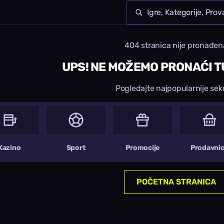
Igre, Kategorije, Prov
404 stranica nije pronađen
UPS! NE MOŽEMO PRONAĆI T
Pogledajte najpopularnije sekc
Kazino
Sport
Promocije
Prodavni
POČETNA STRANICA