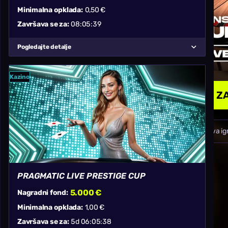
Minimalna opklada:
0,50 €
Završava se za:
08:05:39
Pogledajte detalje
Kazino
IGRAJTE Z
Nažalost, ova i
PRAGMATIC LIVE PRESTIGE CUP
5.000 €
Nagradni fond:
Minimalna opklada:
1,00 €
Završava se za:
5d 06:05:38