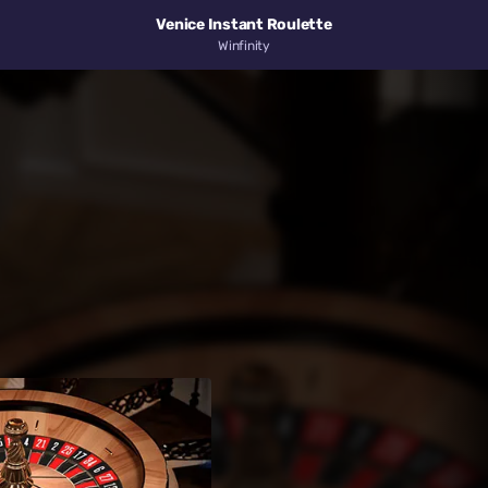
Venice Instant Roulette
Winfinity