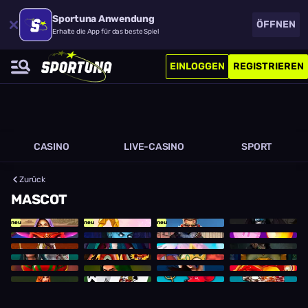
Sportuna Anwendung
ÖFFNEN
Erhalte die App für das beste Spiel
EINLOGGEN
REGISTRIEREN
CASINO
LIVE-CASINO
SPORT
Zurück
MASCOT
neu
neu
neu