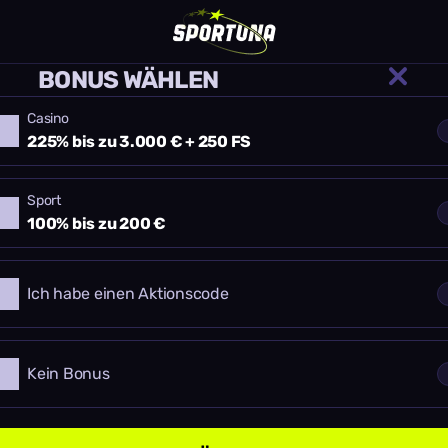
BONUS WÄHLEN
Casino
225% bis zu 3.000 € + 250 FS
Sport
100% bis zu 200 €
Ich habe einen Aktionscode
Kein Bonus