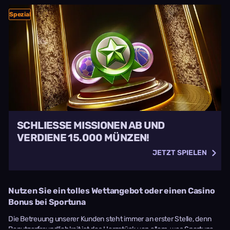
Spezial
SCHLIESSE MISSIONEN AB UND
VERDIENE 15.000 MÜNZEN!
JETZT SPIELEN
Nutzen Sie ein tolles Wettangebot oder einen Casino
Bonus bei Sportuna
Die Betreuung unserer Kunden steht immer an erster Stelle, denn
Benutzerfreundlichkeit ist das Herzstück von allem, was Sportuna