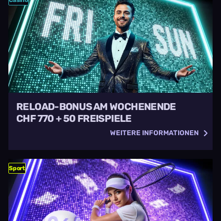
RELOAD-BONUS AM WOCHENENDE
CHF 770 + 50 FREISPIELE
WEITERE INFORMATIONEN
Sport