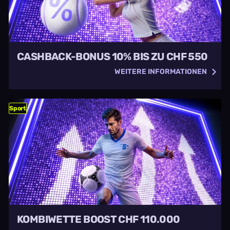
CASHBACK-BONUS 10% BIS ZU CHF 550
WEITERE INFORMATIONEN
Sport
KOMBIWETTE BOOST CHF 110.000