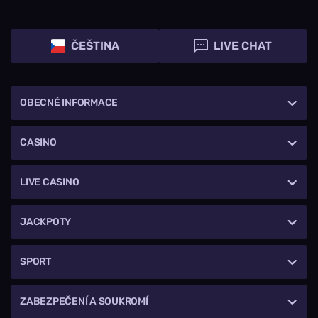
ČEŠTINA
LIVE CHAT
OBECNÉ INFORMACE
CASINO
LIVE CASINO
JACKPOTY
SPORT
ZABEZPEČENÍ A SOUKROMÍ