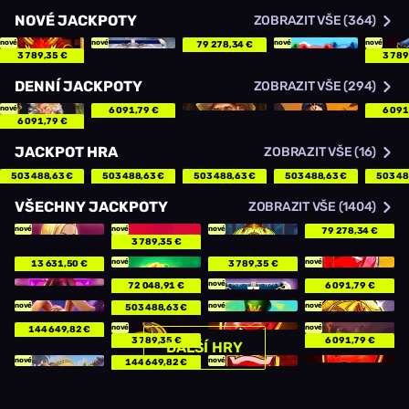
NOVÉ JACKPOTY
ZOBRAZIT VŠE (364)
nové
nové
nové
nové
79 278,34 €
3 789,35 €
3 789
DENNÍ JACKPOTY
ZOBRAZIT VŠE (294)
nové
6 091,79 €
6 091
6 091,79 €
JACKPOT HRA
ZOBRAZIT VŠE (16)
503 488,63 €
503 488,63 €
503 488,63 €
503 488,63 €
503 48
VŠECHNY JACKPOTY
ZOBRAZIT VŠE (1404)
nové
nové
nové
79 278,34 €
3 789,35 €
nové
nové
13 631,50 €
3 789,35 €
nové
72 048,91 €
6 091,79 €
nové
nové
nové
503 488,63 €
nové
nové
144 649,82 €
3 789,35 €
6 091,79 €
DALŠÍ HRY
nové
nové
144 649,82 €