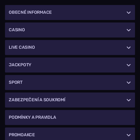
OBECNÉ INFORMACE
CASINO
LIVE CASINO
JACKPOTY
SPORT
ZABEZPEČENÍ A SOUKROMÍ
PODMÍNKY A PRAVIDLA
PROMOAKCE