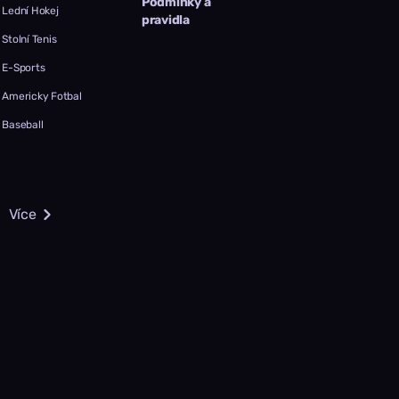
Podmínky a
Lední Hokej
pravidla
Stolní Tenis
E-Sports
Americky Fotbal
Baseball
Více