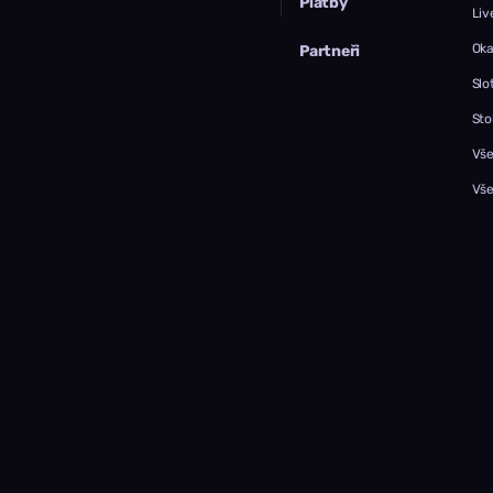
Platby
Liv
Oka
Partneři
Slo
Sto
Vše
Vše