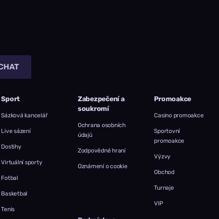
 CHAT
Sport
Zabezpečení a
Promoakce
soukromí
Sázková kancelář
Casino promoakce
Ochrana osobních
Live sázení
Sportovní
údajů
promoakce
Dostihy
Zodpovědné hraní
Výzvy
Virtuální sporty
Oznámení o cookie
Obchod
Fotbal
Turnaje
Basketbal
VIP
Tenis