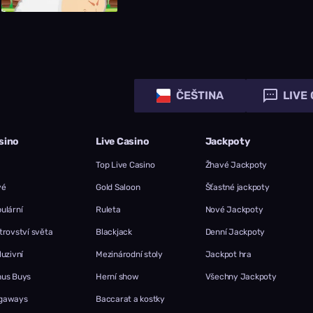
ČEŠTINA
LIVE
sino
Live Casino
Jackpoty
Top Live Casino
Žhavé Jackpoty
vé
Gold Saloon
Šťastné jackpoty
ulární
Ruleta
Nové Jackpoty
trovství světa
Blackjack
Denní Jackpoty
luzivní
Mezinárodní stoly
Jackpot hra
us Buys
Herní show
Všechny Jackpoty
gaways
Baccarat a kostky