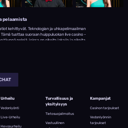
aa pelaamista
tiot kehittyvät. Teknologian ja uhkapelimaailman
 Tämä tuottaa suoraan huippuluokan live casino -
täynnä pelejä, joissa on oikeita jakajia ja oikeita
n lisätty inhimillinen kosketus on jotain, mitä ei
 tuoretta esille. Voimme poikkeuksetta sanoa, että
a ominaisuuksia. Ero tässä niiden ja muunlaisten
 voit seurata toimintaa reaaliajassa. Panokset
en jakajien ja isäntien kanssa chat-
löytyy edistyineitä toimintoja, kuten vr- live
 CHAT
 päivä, mikä tarkoittaa, että yhä useammat
ä niiden määrän tällä hetkellä.
Urheilu
Turvallisuus ja
Kampanjat
yksityisyys
ta eri pelilajeista. Pelit ovat kaikki omalla
Vedonlyönti
Casinon tarjoukset
me laajan valikoiman erilaisia pelejä, ja määrä vain
Tietosuojailmoitus
Live-Urheilu
Vedonlyönnin
 tärkeimmät niistä sekä se, mitä ne
Vastuullinen
tarjoukset
Hevosurheilu