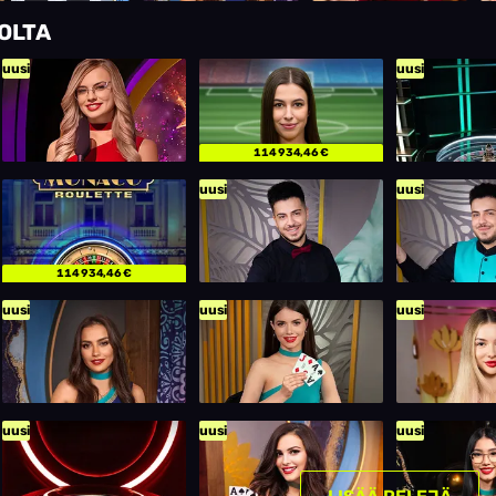
NOLTA
uusi
uusi
114 934,46 €
uusi
uusi
114 934,46 €
uusi
uusi
uusi
uusi
uusi
uusi