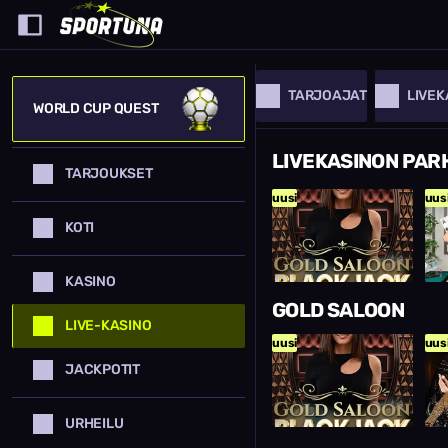
TARJOAJAT
LIVEK
WORLD CUP QUEST
LIVEKASINON PAR
TARJOUKSET
uusi
uus
KOTI
KASINO
GOLD SALOON
LIVE-KASINO
uusi
uus
JACKPOTIT
URHEILU