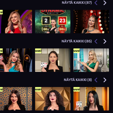
NÄYTÄ KAIKKI (87)
si
NÄYTÄ KAIKKI (85)
si
uusi
uusi
NÄYTÄ KAIKKI (8)
si
uusi
uusi