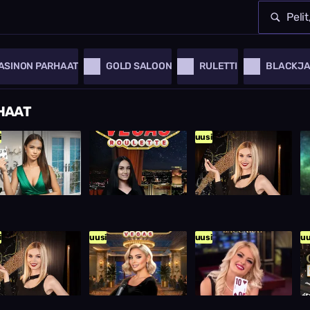
Pelit
ASINON PARHAAT
GOLD SALOON
RULETTI
BLACKJ
HAAT
i
uusi
i
uusi
uusi
uu