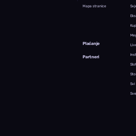
Mapa stranice
Svj
Eks
Kup
Me
Plaćanje
Liv
Ins
Partneri
Slo
Sto
Svi
Sve