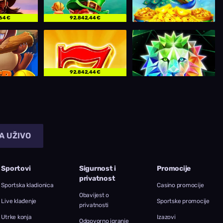
64 €
92.842,44 €
92.842,44 €
A UŽIVO
Sportovi
Sigurnost i
Promocije
privatnost
Sportska kladionica
Casino promocije
Obavijest o
Live klađenje
Sportske promocije
privatnosti
Utrke konja
Izazovi
Odgovorno igranje