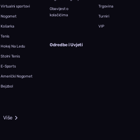
Virtualni sportovi
Trgovina
Obavijest o
kolačićima
Nogomet
Turniri
Košarka
VIP
Tenis
Odredbe i Uvjeti
Hokej Na Ledu
Stolni Tenis
E-Sports
Američki Nogomet
Bejzbol
Više