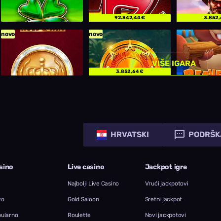
92.842,44 €
3.852,
novo
novo
VIŠE IGARA
3.852,64 €
HRVATSKI
PODRŠK
sino
Live casino
Jackpot igre
Najbolji Live Casino
Vrući jackpotovi
vo
Gold Saloon
Sretni jackpot
ularno
Roulette
Novi jackpotovi