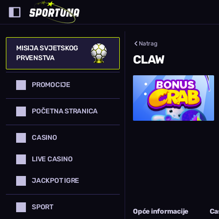
Natrag
MISIJA SVJETSKOG
CLAW
PRVENSTVA
PROMOCIJE
POČETNA STRANICA
CASINO
LIVE CASINO
JACKPOT IGRE
SPORT
Opće informacije
Ca