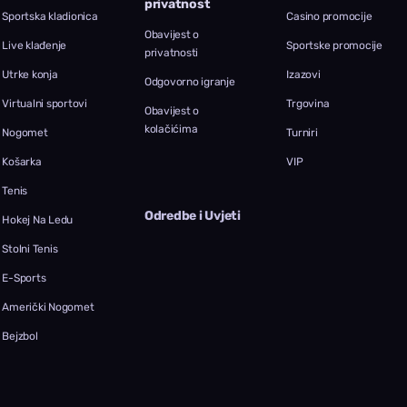
privatnost
Sportska kladionica
Casino promocije
Obavijest o
Live klađenje
Sportske promocije
privatnosti
Utrke konja
Izazovi
Odgovorno igranje
Virtualni sportovi
Trgovina
Obavijest o
kolačićima
Nogomet
Turniri
Košarka
VIP
Tenis
Odredbe i Uvjeti
Hokej Na Ledu
Stolni Tenis
E-Sports
Američki Nogomet
Bejzbol