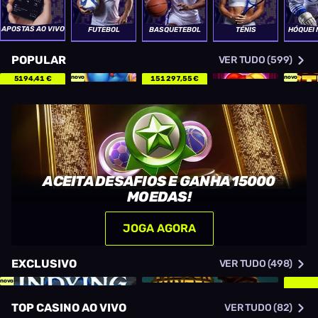
APOSTAS AO VIVO
FUTEBOL
BASQUETEBOL
TÉNIS
HÓQUEI 
POPULAR
VER TUDO (599)
novo
novo
5194,41 €
151 297,55 €
ACEITA DESAFIOS E GANHA 15000
MOEDAS!
JOGA AGORA
EXCLUSIVO
VER TUDO (498)
novo
TOP CASINO AO VIVO
VER TUDO (82)