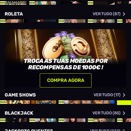
novo
novo
novo
ROLETA
VER TUDO (87)
novo
novo
novo
novo
TROCA AS TUAS MOEDAS POR
RECOMPENSAS DE 1000€ !
COMPRA AGORA
GAME SHOWS
VER TUDO (17)
novo
novo
BLACKJACK
VER TUDO (85)
novo
novo
novo
novo
novo