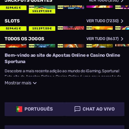
JACKPOTS QUENTES
VER TUDO (232)
novo
novo
novo
5194,41 €
151 297,55 €
SLOTS
VER TUDO (7230)
novo
novo
novo
5194,41 €
151 297,55 €
TODOS OS JOGOS
VER TUDO (8637)
novo
novo
novo
novo
Bem-vindo ao site de Apostas Online e Casino Online
Sportuna
Descobre a mais recente adição ao mundo do iGaming, Sportuna!
Este site de Apostas Online e Casino Online é uma nova geração de
plataformas, disponível em várias línguas, com um impressionante
Mostrar mais
portfólio de jogos de azar online e funcionalidades de apostas
desportivas. Para começar, é importante destacar que o Sportuna
priorizou a criação de uma experiência de utilizador excecional,
focando-se num design e layout únicos, bem como tratando todos
PORTUGUÊS
CHAT AO VIVO
os jogadores com a atenção que merecem. Como deves saber, há
uma grande variedade de sites à escolha. Portanto, o Sportuna
assegurou-se de se destacar da concorrência de várias formas.
Connosco, tens total transparência em todos os momentos, o que