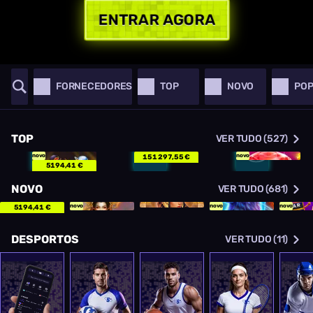
ENTRAR AGORA
FORNECEDORES
TOP
NOVO
PO
1
1
2
2
3
3
TOP
VER TUDO (527)
novo
novo
151 297,55 €
5194,41 €
NOVO
VER TUDO (681)
novo
novo
novo
5194,41 €
DESPORTOS
VER TUDO (11)