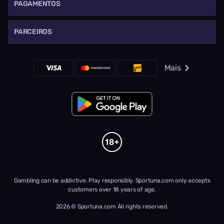
PAGAMENTOS
PARCEIROS
Mais
Gambling can be addictive. Play responsibly. Sportuna.com only accepts
customers over 18 years of age.
2026 © Sportuna.com All rights reserved.