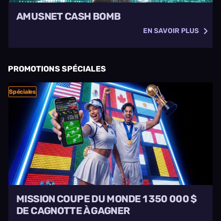
AMUSNET CASH BOMB
EN SAVOIR PLUS
PROMOTIONS SPÉCIALES
Spéciales
MISSION COUPE DU MONDE 1 350 000 $
DE CAGNOTTE À GAGNER