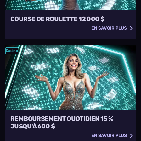
COURSE DE ROULETTE 12 000 $
EN SAVOIR PLUS
Casino
REMBOURSEMENT QUOTIDIEN 15 %
JUSQU'À 600 $
EN SAVOIR PLUS