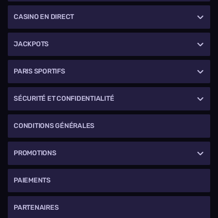
offres et promotions sont classées par catégories, selon la section à
utiliser. Vous naviguerez ainsi facilement sur la page Promotions de
CASINO EN DIRECT
Sportuna. Suivez-nous pour découvrir toutes les offres spéciales !
Vérifiez les promotions que vous pouvez réclamer
JACKPOTS
tout en vous amusant sur Sportuna
En ce qui concerne le nombre de bonus sur Sportuna, vous pouvez
PARIS SPORTIFS
vous attendre à en découvrir beaucoup de différents sur cette
page. Allant d'une offre de pari somptueuse à un bonus de casino
massif, le choix est tout à fait le vôtre ! Cependant, assurez-vous de
SÉCURITÉ ET CONFIDENTIALITÉ
lire les Termes & Conditions avant de réclamer une offre, juste pour
découvrir les exigences de chaque offre et comment l'obtenir
CONDITIONS GÉNÉRALES
exactement. En ce qui concerne les offres, elles sont divisées en
deux parties, les bonus sportifs et les bonus casino. Commençons
donc par le type d'offre de paris que vous pouvez obtenir.
PROMOTIONS
Bonus de premier dépôt sport
Bonus de recharge hebdomadaire
PAIEMENTS
Cashback sport
Boost d'accumulateur
Jackpot sport
PARTENAIRES
Divertissement avec le sport virtuel