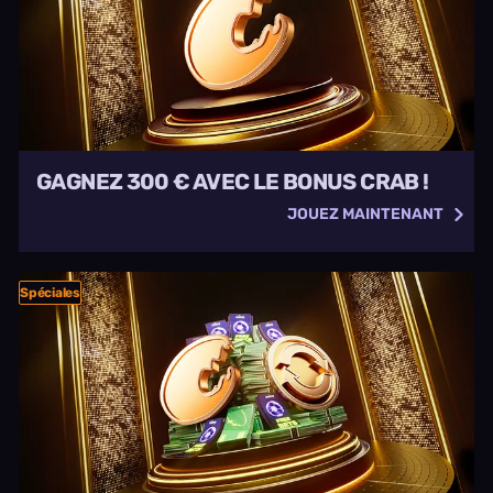
GAGNEZ 300 € AVEC LE BONUS CRAB !
JOUEZ MAINTENANT
Spéciales