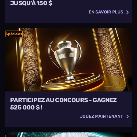
JUSQU’À 150 $
EN SAVOIR PLUS
Spéciales
PARTICIPEZ AU CONCOURS - GAGNEZ
525 000 $ !
JOUEZ MAINTENANT