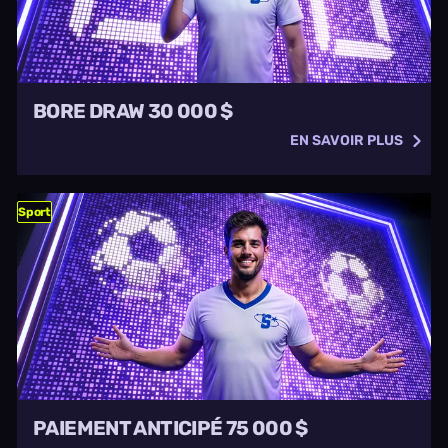
BORE DRAW 30 000 $
EN SAVOIR PLUS
Sport
PAIEMENT ANTICIPÉ 75 000 $