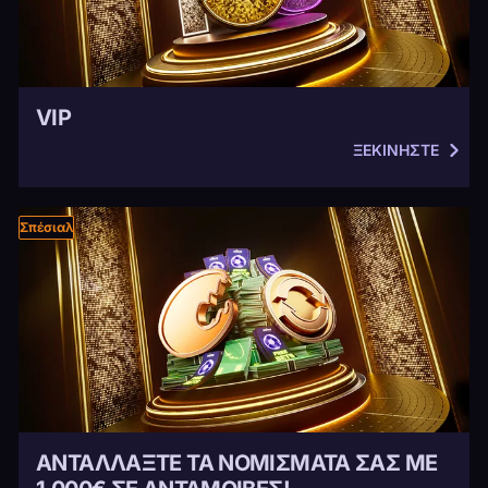
VIP
ΞΕΚΙΝΉΣΤΕ
Σπέσιαλ
ΑΝΤΑΛΛΆΞΤΕ ΤΑ ΝΟΜΊΣΜΑΤΆ ΣΑΣ ΜΕ