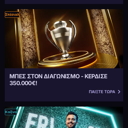
Σπέσιαλ
ΜΠΕΣ ΣΤΟΝ ΔΙΑΓΩΝΙΣΜΌ - ΚΈΡΔΙΣΕ
350.000€!
ΠΑΙΞΤΕ ΤΩΡΑ
Καζίνο