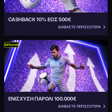
CASHBACK 10% ΈΩΣ 500€
ΔΙΑΒΆΣΤΕ ΠΕΡΙΣΣΌΤΕΡΑ
Αθλητικά
ΕΝΊΣΧΥΣΗ ΠΑΡΟΛΊ 100.000€
ΔΙΑΒΆΣΤΕ ΠΕΡΙΣΣΌΤΕΡΑ