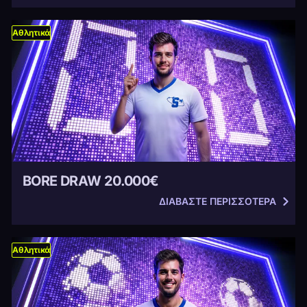
Αθλητικά
BORE DRAW 20.000€
ΔΙΑΒΆΣΤΕ ΠΕΡΙΣΣΌΤΕΡΑ
Αθλητικά