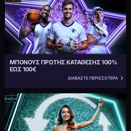
ΜΠΌΝΟΥΣ ΠΡΏΤΗΣ ΚΑΤΆΘΕΣΗΣ 100%
ΈΩΣ 100€
ΔΙΑΒΆΣΤΕ ΠΕΡΙΣΣΌΤΕΡΑ
Καζίνο