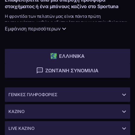
στοιχήματος ή ένα μπόνους καζίνο στo Sportuna
Η φροντίδα των πελατών μας είναι πάντα πρώτη
προτεραιότητα, καθώς η εξυπηρέτηση των χρηστών βρίσκεται
στο επίκεντρο όλων των δραστηριοτήτων του Sportuna! Για να
Εμφάνιση περισσότερων
το καταστήσουμε πιο σαφές, το Sportuna έχει ετοιμάσει και
προσφέρει μια υπέροχη γκάμα μπόνους και προσφορών για να
ικανοποιήσει όλους τους παίκτες του. Είτε είστε λάτρης των
αθλητικών είτε του καζίνο, σίγουρα θα βρείτε κάτι που σας
ΕΛΛΗΝΙΚΆ
ταιριάζει! Μάλιστα, ακόμα και αν είστε νέος πελάτης, μπορείτε
να κερδίσετε κάποιο δώρο από την πρώτη μέρα. Από την άλλη
ΖΩΝΤΑΝΉ ΣΥΝΟΜΙΛΊΑ
πλευρά, αν είστε ενεργός πελάτης, υπάρχει κάτι να κερδίσετε
κάθε εβδομάδα! Ακούγεται ενδιαφέρον μέχρι τώρα, έτσι δεν
είναι; Τα νέα μέλη μπορούν να διαλέξουν ανάμεσα σε μια
προσφορά στοιχήματος ή ένα μπόνους καζίνο, οπότε
περιμένουμε από εσάς να κάνετε την καλύτερη επιλογή! Λόγω
ΓΕΝΙΚΈΣ ΠΛΗΡΟΦΟΡΊΕΣ
του έντονου ανταγωνισμού στον κλάδο του iGaming, το
Sportuna αποφάσισε να ξεχωρίσει με υπέροχα χαρακτηριστικά,
ΚΑΖΊΝΟ
όπως ο αριθμός των προσφορών και των μπόνους που
προσφέρει. Για να μην αναφέρουμε το γεγονός ότι έχουμε
οργανώσει τα πάντα με τέτοιο τρόπο, ώστε μόλις ξεκινήσετε
LIVE ΚΑΖΊΝΟ
να επιλέγετε, θα είναι πολύ εύκολο να ξεχωρίσετε μια