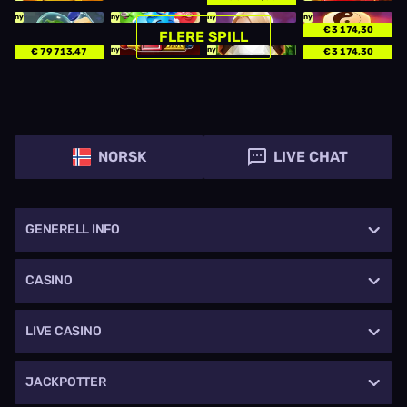
ny
ny
ny
ny
€ 3 174,30
FLERE SPILL
ny
ny
€ 79 713,47
€ 3 174,30
NORSK
LIVE CHAT
GENERELL INFO
CASINO
LIVE CASINO
JACKPOTTER