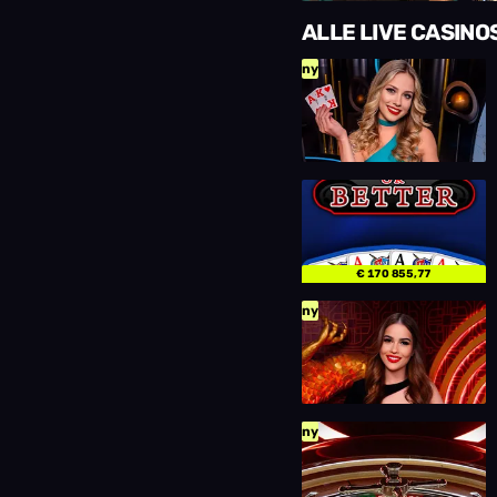
ALLE LIVE CASINO
ny
€ 170 855,77
ny
ny