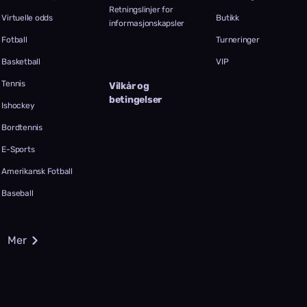
Retningslinjer for
d 52 kort, og det kalles også Twenty-One.
Virtuelle odds
Butikk
informasjonskapsler
rdet ''lille hjul''.
Fotball
Turneringer
ll.
verdien av deres pokerhånd.
Basketball
VIP
a. Gameshow kan inkludere Crazy Time, Big Baller,
Tennis
Vilkår og
stort, og du kommer aldri til å kjede deg på
betingelser
til enhver tid, slik at du kan nyte en ganske jevn
Ishockey
Bordtennis
E-Sports
Amerikansk Fotball
 navigere deg selv til spillet du ønsker å nyte. Når
lertid oppmerksom på at live kasino -titler kun kan
Baseball
isert. Men merk også at disse utgivelsene har ikke
 det bra og har litt flaks! I prinsippet fungerer
tarte. Hvis du ser på det fra det tekniske aspektet,
Mer
rmer. Du trenger selvfølgelig en stabil
og uten forsinkelser. Når du først har kommet deg
egorisert pent og på en måte som gjør oppholdet ditt
prøve et par live kasino-titler for å få en følelse