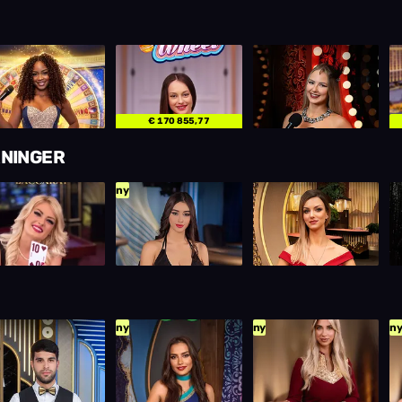
€ 170 855,77
RNINGER
ny
ny
ny
n