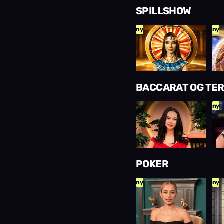
SPILLSHOW
ny
ny
BACCARAT OG TE
ny
POKER
ny
ny