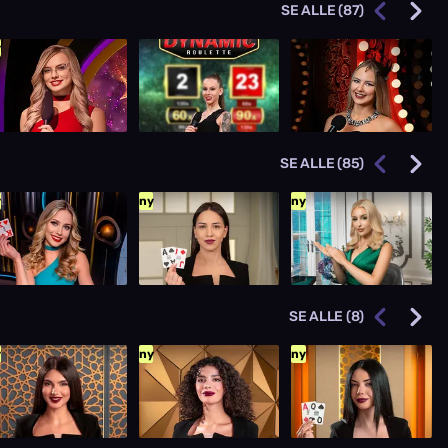
SE ALLE (87)
y
SE ALLE (85)
y
ny
ny
SE ALLE (8)
y
ny
ny