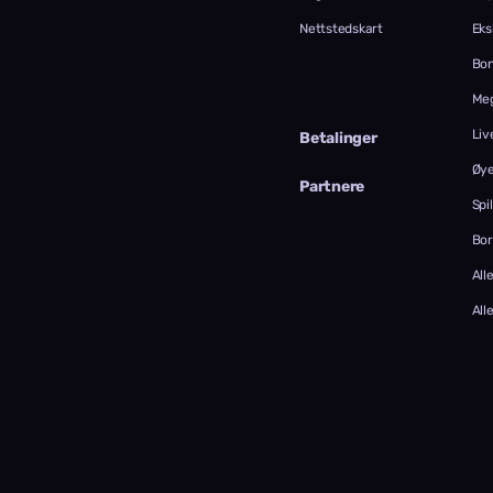
Live Bl
Nettstedskart
Eks
Live Rul
Bon
Live Bac
Live Pok
Me
Dette er
Live
Betalinger
Boom Cit
Sportuna
Øye
Partnere
oppleve
Spi
Slik f
Bor
All
I det øy
du har f
Alle
spilles
demovers
det slik
blir spi
internet
rundt, v
med Spor
av spill