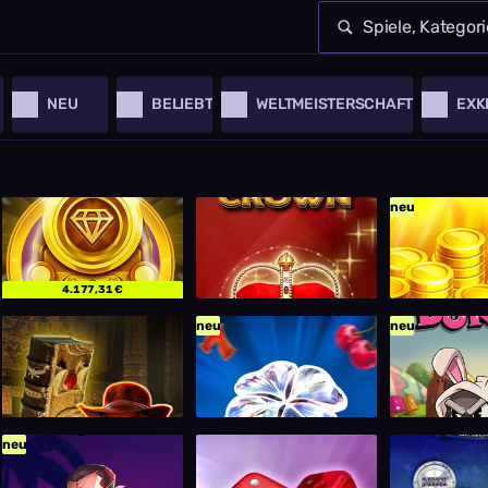
Spiele, Kategor
NEU
BELIEBT
WELTMEISTERSCHAFT
EXK
neu
4.177,31 €
neu
neu
neu