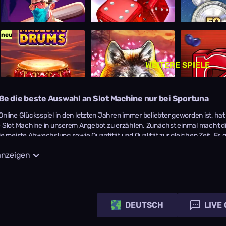
neu
WEITERE SPIELE
e die beste Auswahl an Slot Machine nur bei Sportuna
Online Glücksspiel in den letzten Jahren immer beliebter geworden ist, ha
e Slot Machine in unserem Angebot zu erzählen. Zunächst einmal macht die
ie meiste Abwechslung sowie Quantität und Qualität zur gleichen Zeit. Es gi
ieren kannst, dass es nicht einmal verwunderlich ist, warum iGaming so b
anzeigen
dir zum Beispiel ein Höchstmaß an Nervenkitzel und Vergnügen. Und nicht n
einfach und haben ein sehr grundlegendes Konzept. Wir reden hier nicht
en. Alles, was du tun musst, ist, die gleichen Symbole auf die Walzen des
's - die Gewinne sind da! Natürlich haben die verschiedenen Slots unters
r keine Sorgen. Diese Veröffentlichungen sind leicht zu verstehen und zu ka
DEUTSCH
LIVE
i Sportuna zurechtzufinden. Sobald alle Grundlagen geklärt sind, kannst 
inien große Gewinne zu erzielen. Bleib dran und lies weiter, um mehr über 