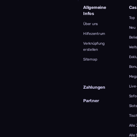
Allgemeine
Die v
Cas
Infos
Jeder s
Top
Allgeme
Über uns
Neu
Freude.
Hilfezentrum
beitrag
Beli
so dass
Verknüpfung
Welt
Spielve
erstellen
Sportun
Exkl
Sitemap
Altes Ä
Bonu
Horror 
Slots z
Meg
Film Slo
Live
Zahlungen
Orienta
Musikal
Sofo
Partner
Frucht 
Slot
Abenteu
Irische
Tisc
Wenn du
Alle
das, wa
richtig
Alle 