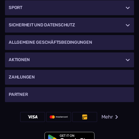
SPORT
SICHERHEIT UND DATENSCHUTZ
ALLGEMEINE GESCHÄFTSBEDINGUNGEN
AKTIONEN
ZAHLUNGEN
PARTNER
Mehr