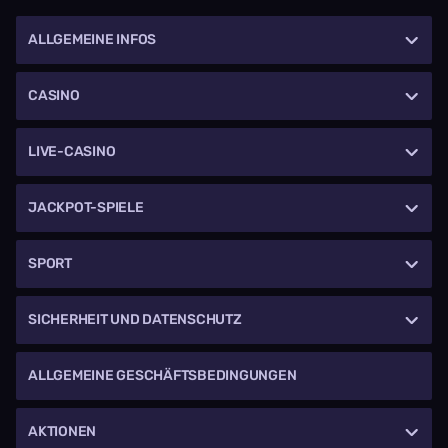
ALLGEMEINE INFOS
CASINO
LIVE-CASINO
JACKPOT-SPIELE
SPORT
SICHERHEIT UND DATENSCHUTZ
ALLGEMEINE GESCHÄFTSBEDINGUNGEN
AKTIONEN