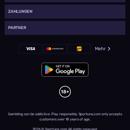
ZAHLUNGEN
PARTNER
Mehr
Gambling can be addictive. Play responsibly. Sportuna.com only accepts
customers over 18 years of age.
2026 © Sportuna.com All rights reserved.