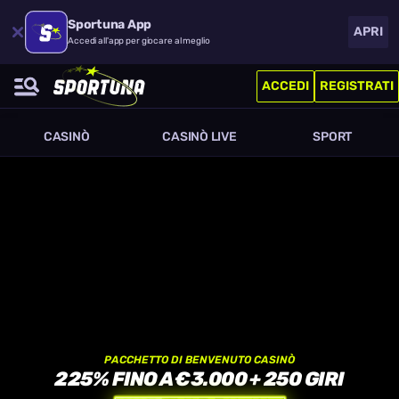
Sportuna App
APRI
Accedi all'app per giocare al meglio
ACCEDI
REGISTRATI
CASINÒ
CASINÒ LIVE
SPORT
PACCHETTO DI BENVENUTO CASINÒ
225%
FINO A
€3.000 + 250 GIRI