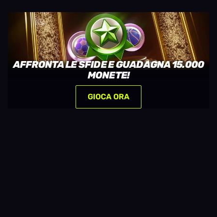
AFFRONTA LE SFIDE E GUADAGNA 15.000
MONETE!
GIOCA ORA