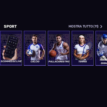
SPORT
MOSTRA TUTTO (11)
HOCK
SCOMMESSE LIVE
CALCIO
PALLACANESTRO
TENNIS
GHIA